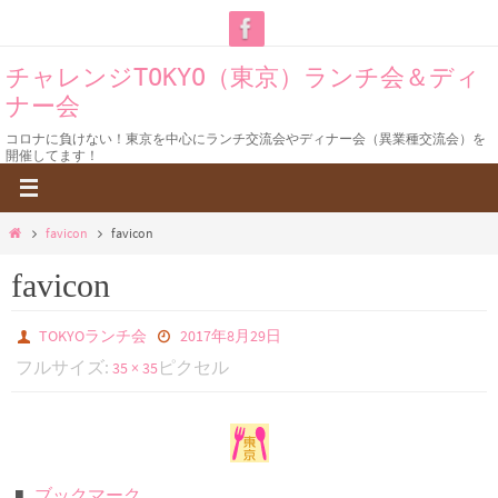
コ
ン
チャレンジTOKYO（東京）ランチ会＆ディ
テ
ナー会
ン
ツ
コロナに負けない！東京を中心にランチ交流会やディナー会（異業種交流会）を
開催してます！
へ
ス
キ
ホ
favicon
favicon
ー
ッ
favicon
ム
プ
TOKYOランチ会
2017年8月29日
フルサイズ:
ピクセル
35 × 35
ブックマーク
.