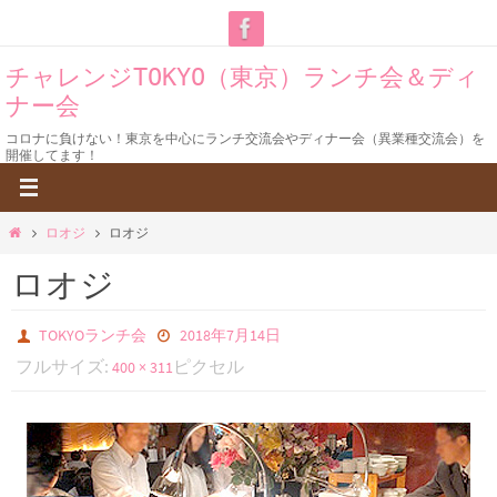
コ
ン
チャレンジTOKYO（東京）ランチ会＆ディ
テ
ナー会
ン
ツ
コロナに負けない！東京を中心にランチ交流会やディナー会（異業種交流会）を
開催してます！
へ
ス
キ
ホ
ロオジ
ロオジ
ー
ッ
ロオジ
ム
プ
TOKYOランチ会
2018年7月14日
フルサイズ:
ピクセル
400 × 311